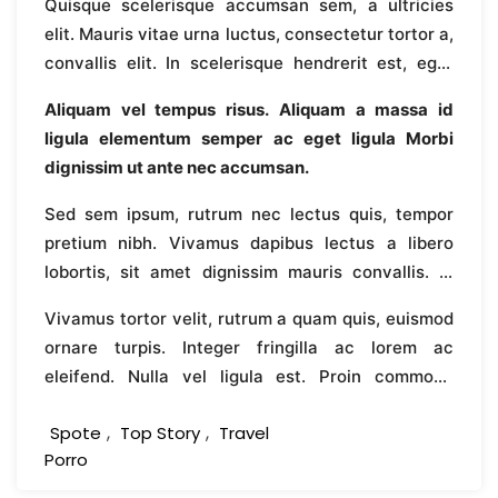
Quisque scelerisque accumsan sem, a ultricies
elit. Mauris vitae urna luctus, consectetur tortor a,
convallis elit. In scelerisque hendrerit est, eget
placerat sapien egestas ac. Pellentesque magna
Aliquam vel tempus risus. Aliquam a massa id
risus, finibus quis risus non, venenatis semper
ligula elementum semper ac eget ligula Morbi
tortor. Morbi at dui non nisl blandit elementum.
dignissim ut ante nec accumsan.
Pellentesque eleifend nulla nibh, at posuere neque
ornare eu. Nam ultricies, nisi vitae dictum pretium,
Sed sem ipsum, rutrum nec lectus quis, tempor
ligula ex efficitur sem, id commodo augue urna
pretium nibh. Vivamus dapibus lectus a libero
malesuada orci.
lobortis, sit amet dignissim mauris convallis. In
venenatis lorem fermentum neque vulputate,
Vivamus tortor velit, rutrum a quam quis, euismod
tincidunt malesuada enim auctor. Etiam eget est
ornare turpis. Integer fringilla ac lorem ac
mollis, fringilla arcu blandit, semper tellus. Nam
eleifend. Nulla vel ligula est. Proin commodo
congue arcu a nunc rhoncus, vel cursus risus
vulputate fermentum. Suspendisse at laoreet odio,
sollicitudin. Orci varius natoque penatibus et
,
,
Spote
Top Story
Travel
at porta dolor. Praesent faucibus lacus nec lectus
magnis dis parturient montes, nascetur ridiculus
Porro
ultrices vehicula non vitae sapien. Suspendisse ut
mus.
justo id risus porta tempor nec ut risus. Curabitur