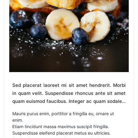
Sed placerat laoreet mi sit amet hendrerit. Morbi
in quam velit. Suspendisse rhoncus ante sit amet
quam euismod faucibus. Integer ac quam sodales,
euismod dui suscipit, vulputate nisi. Pellentesque
Mauris purus enim, porttitor a fringilla eu, ornare ut
id cursus mi. Quisque vulputate lorem eros, quis
enim.
elementum ante eleifend non. Morbi eleifend
Etiam tincidunt massa maximus suscipit fringilla.
egestas mi quis sagittis. Nulla sodales ullamcorper
Suspendisse eleifend placerat metus eu ultricies.