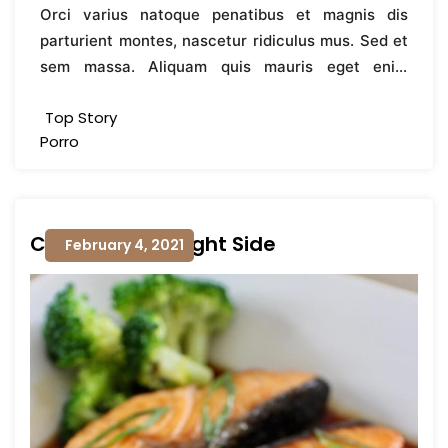
What you see and what you’re experiencing as
Orci varius natoque penatibus et magnis dis
volutpat, id malesuada risus placerat.
you read these words is quite different.
parturient montes, nascetur ridiculus mus. Sed et
sem massa. Aliquam quis mauris eget enim
ultricies aliquet eget non erat. Suspendisse
Top Story
potenti.
Porro
Cook On The Bright Side
February 4, 2021