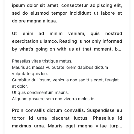
ipsum dolor sit amet, consectetur adipiscing elit,
sed do eiusmod tempor incididunt ut labore et
dolore magna aliqua.
Ut enim ad minim veniam, quis nostrud
exercitation ullamco. Reading is not only informed
by what’s going on with us at that moment, but
also governed by how our eyes and brains work to
Phasellus vitae tristique metus.
process information. What you see and what
Mauris ac massa vulputate lorem dapibus dictum
you’re experiencing as you read these words is
vulputate quis leo.
quite different.ipsum dolor sit amet, consectetur
Curabitur dui ipsum, vehicula non sagittis eget, feugiat
at dolor.
adipiscing elit, sed do eiusmod tempor incididunt
Ut quis condimentum mauris.
ut labore et dolore magna aliqua. Ut enim ad minim
Aliquam posuere sem non viverra molestie.
veniam, quis nostrud exercitation ullamco.
Proin convallis dictum convallis. Suspendisse eu
Reading is not only informed by what’s going on
tortor id urna placerat luctus. Phasellus id
with us at that moment, but also governed by how
maximus urna. Mauris eget magna vitae turpis
our eyes and brains work to process information.
feugiat gravida. Aliquam bibendum odio in dui