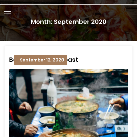
Month:
September 2020
Boast About My Roast
September 12, 2020