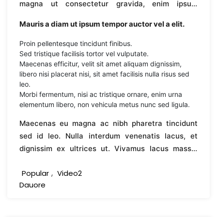
magna ut consectetur gravida, enim ipsum
maximus dolor, et semper sapien erat vel purus.
Mauris a diam ut ipsum tempor auctor vel a elit.
Vestibulum non tortor id nisl rhoncus scelerisque.
Aliquam erat volutpat. Morbi faucibus eros mattis
Proin pellentesque tincidunt finibus.
tellus scelerisque, sit amet iaculis nisi eleifend.
Sed tristique facilisis tortor vel vulputate.
Maecenas efficitur, velit sit amet aliquam dignissim,
Donec purus enim, ultricies non sapien ut, ultricies
libero nisi placerat nisi, sit amet facilisis nulla risus sed
suscipit arcu. Vivamus finibus erat id leo
leo.
venenatis, sit amet imperdiet purus viverra.
Morbi fermentum, nisi ac tristique ornare, enim urna
elementum libero, non vehicula metus nunc sed ligula.
Maecenas eu magna ac nibh pharetra tincidunt
sed id leo. Nulla interdum venenatis lacus, et
dignissim ex ultrices ut. Vivamus lacus massa,
bibendum placerat nisi convallis, dapibus convallis
,
Popular
Video2
neque. Etiam finibus purus in lectus sodales
Dauore
vestibulum. Sed id lacinia nulla. Vestibulum
interdum ex neque, lacinia sollicitudin nibh congue
consequat. Aliquam dapibus pharetra nibh, id