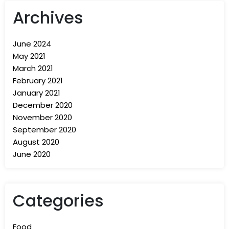
efficitur tortor placerat id. Duis nec placerat nunc.
Archives
Nunc quis nulla ut neque tempor molestie nec in
nunc. Cras finibus sed ante eu dictum.
June 2024
Pellentesque id tortor dolor. Nullam lacinia
May 2021
molestie lacus, in ullamcorper turpis tempor in.
March 2021
February 2021
January 2021
December 2020
November 2020
September 2020
August 2020
June 2020
Categories
Food